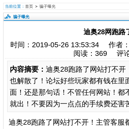
当前位置：
首页
>
骗子曝光
骗子曝光
迪奥28网跑路
时间：2019-05-26 13:53:3
阅读：
369
评论
内容摘要：
迪奥28跑路了网站打不开
也解散了！论坛好些玩家都有钱在里
面！还是那句话！不管任何网站！都
就出！不要因为一点点的手续费还害苦了
迪奥28跑路了网站打不开！主管客服