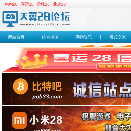
狗狗28
喜运28
雷锋28
龙虎28
网站首页
综合讨论
网站资讯
模式交流