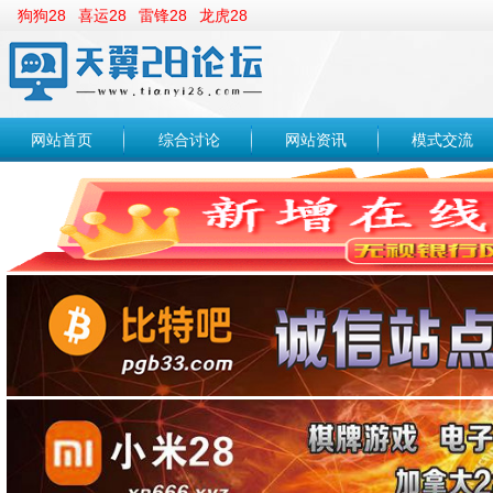
狗狗28
喜运28
雷锋28
龙虎28
网站首页
综合讨论
网站资讯
模式交流