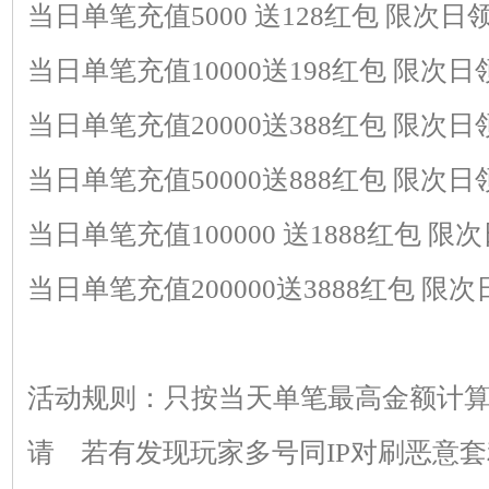
当日单笔充值5000 送128红包 限次日
当日单笔充值10000送198红包 限次日
当日单笔充值20000送388红包 限次日
当日单笔充值50000送888红包 限次日
当日单笔充值100000 送1888红包 限
当日单笔充值200000送3888红包 限
活动规则：只按当天单笔最高金额计算
请 若有发现玩家多号同IP对刷恶意