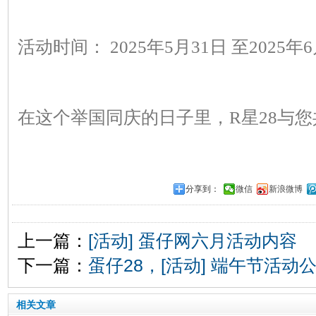
活动时间： 2025年5月31日 至2025年
在这个举国同庆的日子里，R星28与
分享到：
微信
新浪微博
上一篇：
[活动] 蛋仔网六月活动内容
下一篇：
蛋仔28，[活动] 端午节活动
相关文章