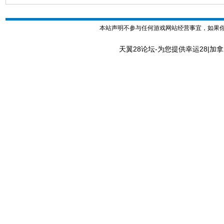
本站声明不参与任何游戏网站经营事宜，如果
天翼28论坛-为您提供幸运28|加拿大