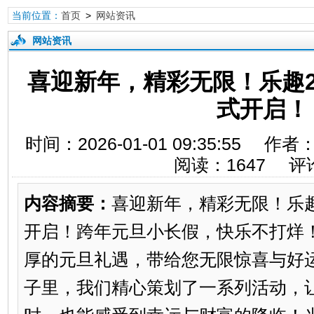
当前位置：
首页
>
网站资讯
网站资讯
喜迎新年，精彩无限！乐趣2
式开启！
时间：2026-01-01 09:35:5
阅读：
1647
评
内容摘要：
喜迎新年，精彩无限！乐趣
开启！跨年元旦小长假，快乐不打烊！
厚的元旦礼遇，带给您无限惊喜与好
子里，我们精心策划了一系列活动，