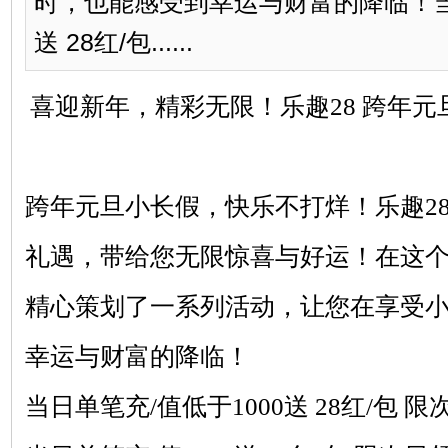
时，也能感受到幸运与财富的降临！当日
送 28红/包......
喜迎新年，精彩无限！乐趣28 跨年
跨年元旦小长假，快乐不打烊！乐趣2
礼遇，带给您无限惊喜与好运！在这
精心策划了一系列活动，让您在享受
幸运与财富的降临！
当日单笔充/值低于1000送 28红/包 