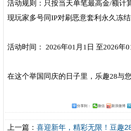
活动规则：只按当天单笔最高金/额计算
现玩家多号同IP对刷恶意套利永久冻结
活动时间： 2026年01月1日 至2026年
在这个举国同庆的日子里，乐趣28与
分享到：
微信
新浪微博
上一篇：
喜迎新年，精彩无限！豆趣2