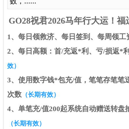
数，......
GO28祝君2026马年行大运！
1、每日领救济、每日签到、每周领工
2、每日高额：首/充返*利、亏/损返*
效）
3、使用
数字钱*包充/值
，笔笔存笔笔
次数
（长期有效）
4、单笔充/值
200
起系统自动赠送转盘
（长期有效）