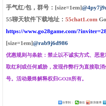
手气红/包，群号：[size=1em]
@4py7j9
55聊天软件下载地址：
55chat1.com
G
https://www.go28game.com/?inviter=
[size=1em]
@rab9j6d986
优惠规则与条款：禁止以不诚实方式、恶意利
取红利或任何威胁，发现作弊行为直接取消
号。活动最终解释权归GO28所有。
分享到：
微信
新浪微博