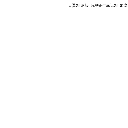
天翼28论坛-为您提供幸运28|加拿大