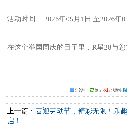
活动时间： 2026年05月1日 至2026年
在这个举国同庆的日子里，R星28与
分享到：
微信
新浪微博
上一篇：
喜迎劳动节，精彩无限！乐趣
启！