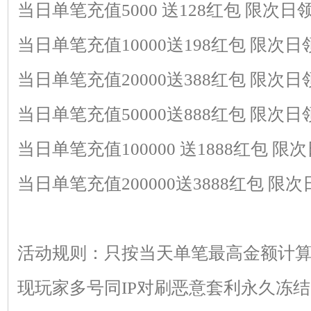
当日单笔充值5000 送128红包 限次日
当日单笔充值10000送198红包 限次日
当日单笔充值20000送388红包 限次日
当日单笔充值50000送888红包 限次日
当日单笔充值100000 送1888红包 限
当日单笔充值200000送3888红包 限
活动规则：只按当天单笔最高金额计算
现玩家多号同IP对刷恶意套利永久冻结