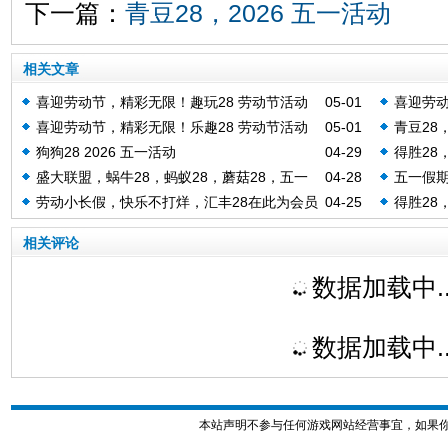
下一篇：
青豆28，2026 五一活动
相关文章
喜迎劳动节，精彩无限！趣玩28 劳动节活动
05-01
喜迎劳动
喜迎劳动节，精彩无限！乐趣28 劳动节活动
05-01
青豆28，
正式开启！
正式开
狗狗28 2026 五一活动
04-29
得胜28
正式开启！
盛大联盟，蜗牛28，蚂蚁28，蘑菇28，五一
04-28
五一假期
劳动小长假，快乐不打烊，汇丰28在此为会员
04-25
得胜28，
最新活动上线啦！
劳动快
们准备了丰富的活动礼遇
相关评论
数据加载中..
数据加载中..
本站声明不参与任何游戏网站经营事宜，如果