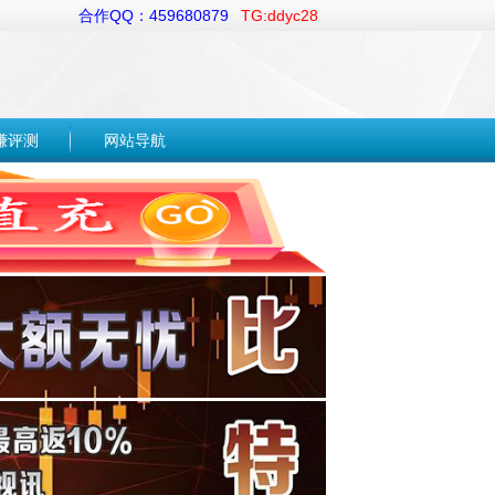
合作QQ：459680879
TG:ddyc28
赚评测
网站导航