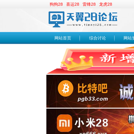
狗狗28
喜运28
雷锋28
龙虎28
网站首页
综合讨论
网站