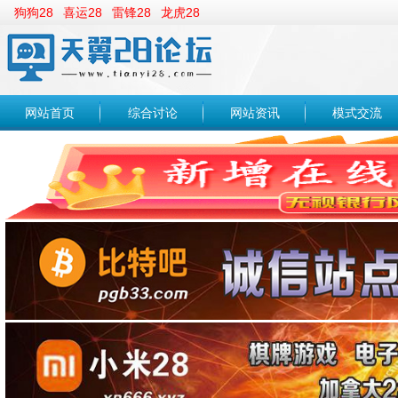
狗狗28
喜运28
雷锋28
龙虎28
网站首页
综合讨论
网站资讯
模式交流