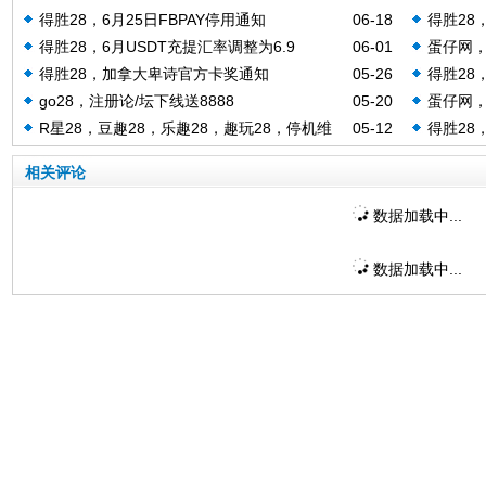
得胜28，6月25日FBPAY停用通知
06-18
得胜28
得胜28，6月USDT充提汇率调整为6.9
06-01
蛋仔网，
得胜28，加拿大卑诗官方卡奖通知
05-26
得胜28
go28，注册论/坛下线送8888
05-20
蛋仔网
R星28，豆趣28，乐趣28，趣玩28，停机维
05-12
得胜28
护通知
相关评论
数据加载中...
数据加载中...