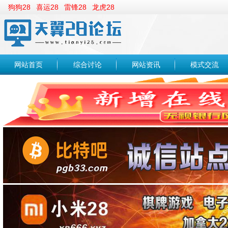
狗狗28
喜运28
雷锋28
龙虎28
网站首页
综合讨论
网站资讯
模式交流