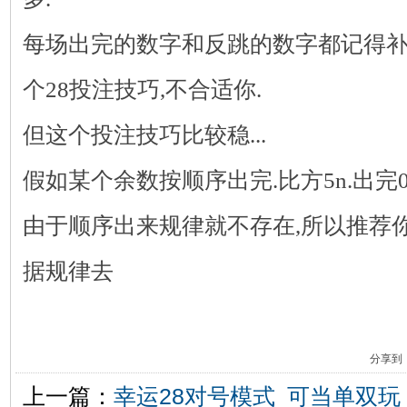
每场出完的数字和反跳的数字都记得补
个28投注技巧,不合适你.
但这个投注技巧比较稳...
假如某个余数按顺序出完.比方5n.出完0.1
由于顺序出来规律就不存在,所以推荐
据规律去
分享到
上一篇：
幸运28对号模式 可当单双玩