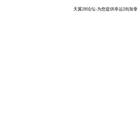
天翼28论坛-为您提供幸运28|加拿大