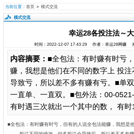
当前位置：
首页
>
模式交流
模式交流
幸运28各投注法～
时间：2022-12-07 17:43:29 作者：幸运28网
内容摘要：
■全包法：有时赚有时亏
赚，我想是他们在不同的数字上 投
导致亏，所以差不多有赚有亏。■单
一直单、一直双。■包外法：00-0521
有时遇三次就出一个其中的数， 有时15次
■全包法：有时赚有时亏，但有的人说全包法能赚，我想是
投注不同的缘故，但多投注会导致亏，所以差不多有赚