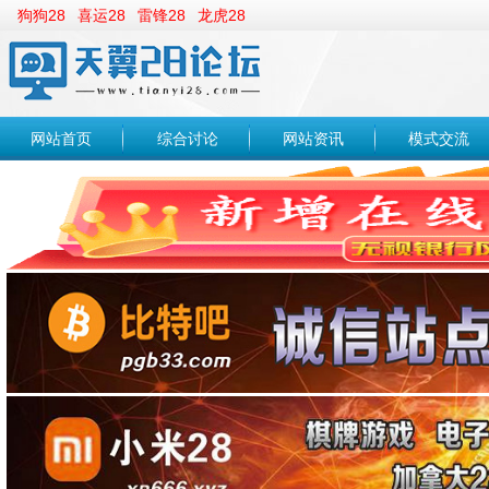
狗狗28
喜运28
雷锋28
龙虎28
网站首页
综合讨论
网站资讯
模式交流