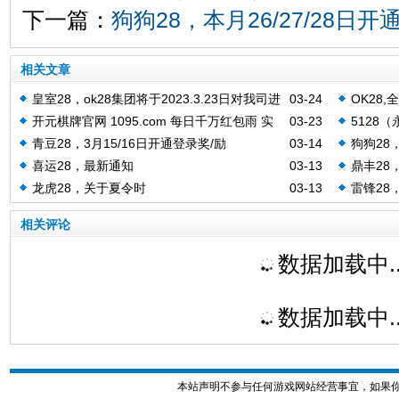
下一篇：
狗狗28，本月26/27/28日开
相关文章
皇室28，ok28集团将于2023.3.23日对我司进
03-24
OK28
开元棋牌官网 1095.com 每日千万红包雨 实
03-23
5128
行全面收购
青豆28，3月15/16日开通登录奖/励
03-14
狗狗28
时高额返水 注册即送1095元 2023最火爆棋牌APP
喜运28，最新通知
03-13
鼎丰28
龙虎28，关于夏令时
03-13
雷锋28
相关评论
数据加载中..
数据加载中..
本站声明不参与任何游戏网站经营事宜，如果