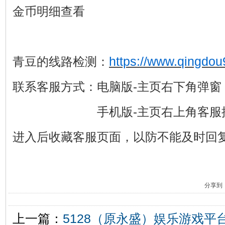
金币明细查看
https://www.qingdo
青豆的线路检测：
联系客服方式：电脑版-主页右下角弹窗
手机版-主页右上角客服
进入后收藏客服页面，以防不能及时回
分享到
上一篇：
5128（原永盛）娱乐游戏平