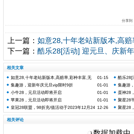
分享到
上一篇：
如意28,十年老站新版本,高赔
下一篇：
酷乐28[活动] 迎元旦、庆新
相关文章
如意28,十年老站新版本,高赔率,彩种丰富,无
01-15
酷乐28
集趣游，迎新年庆元旦vip限时9折
01-01
集趣游，
限招代理
小牛28，元旦活动即将开启
01-01
蛋神28
苹果28，元旦活动即将开启
01-01
聚星28平
皇冠28联盟，98折充/值活动于2023年12月24
12-26
聚星28
日结束
相关评论
数据加载中..