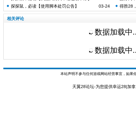
探探鼠，必读【使用脚本处罚公告】
03-24
得胜28，
相关评论
数据加载中..
数据加载中..
本站声明不参与任何游戏网站经营事宜，如果
天翼28论坛-为您提供幸运28|加拿大