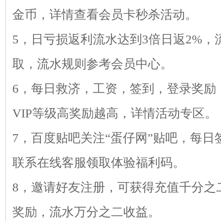
金币，详情查看会员卡秒杀活动。
5，日亏损返利流水达到3倍日返2%，
取，流水规则参考会员中心。
6，每日救济，工资，签到，登录奖励
VIP等级高奖励越高，详情活动专区。
7，百度贴吧关注“蛋仔网”贴吧，每日签
联系在线客服领取体验福利码。
8，邀请好友注册，可获得充值千分之二收
奖励，流水万分之二收益。