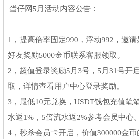
蛋仔网5月活动内容公告：
1，提高倍率固定990，浮动992，邀请
好友奖励5000金币联系客服领取。
2，超值登录奖励5月3号，5月31号开
取，详情查看用户中心登录奖励。
3，最低10元兑换，USDT钱包充值笔
水返1%，5倍流水返2%参考会员中心
4，秒杀会员卡开启，价值300000金币