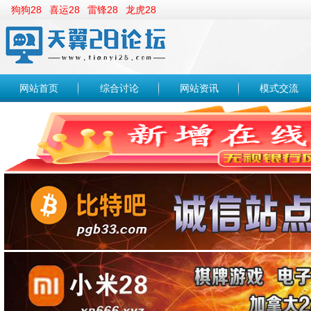
狗狗28
喜运28
雷锋28
龙虎28
网站首页
综合讨论
网站资讯
模式交流