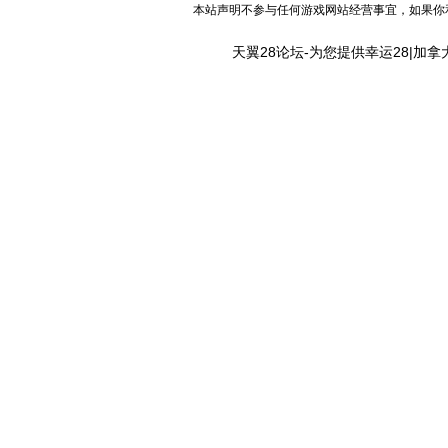
本站声明不参与任何游戏网站经营事宜，如果你
天翼28论坛-为您提供幸运28|加拿大2