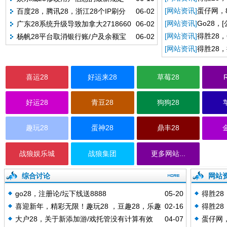
[网站资讯]
蛋仔网，
百度28，腾讯28，浙江28个IP刷分
06-02
[网站资讯]
Go28，
广东28系统升级导致加拿大2718660
06-02
的处罚公告
[网站资讯]
得胜28，
杨帆28平台取消银行账/户及余额宝
06-02
利的声明！
赔付出现错误
[网站资讯]
得胜28
喜运28
好运来28
草莓28
好运28
青豆28
狗狗28
趣玩28
蛋神28
鼎丰28
战狼娱乐城
战狼集团
更多网站...
综合讨论
网站
go28，注册论/坛下线送8888
05-20
得胜2
喜迎新年，精彩无限！趣玩28 ，豆趣28，乐趣
02-16
得胜28
大户28，关于新添加游/戏托管没有计算有效
04-07
蛋仔网
28，R星28，春节活动正式开启！